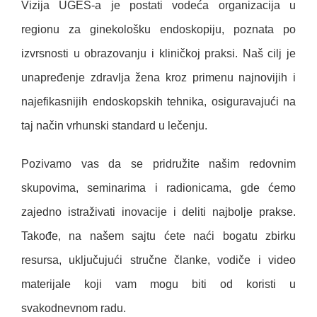
Vizija UGES-a je postati vodeća organizacija u
regionu za ginekološku endoskopiju, poznata po
izvrsnosti u obrazovanju i kliničkoj praksi. Naš cilj je
unapređenje zdravlja žena kroz primenu najnovijih i
najefikasnijih endoskopskih tehnika, osiguravajući na
taj način vrhunski standard u lečenju.
Pozivamo vas da se pridružite našim redovnim
skupovima, seminarima i radionicama, gde ćemo
zajedno istraživati inovacije i deliti najbolje prakse.
Takođe, na našem sajtu ćete naći bogatu zbirku
resursa, uključujući stručne članke, vodiče i video
materijale koji vam mogu biti od koristi u
svakodnevnom radu.