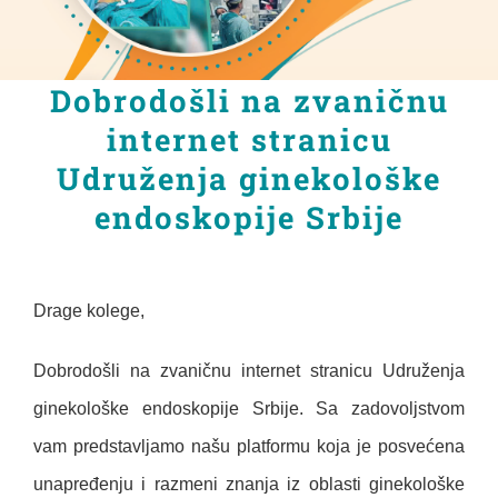
KONTAKT
Dobrodošli na zvaničnu
Srpski
internet stranicu
Udruženja ginekološke
English
endoskopije Srbije
Drage kolege,
Dobrodošli na zvaničnu internet stranicu Udruženja
ginekološke endoskopije Srbije. Sa zadovoljstvom
vam predstavljamo našu platformu koja je posvećena
unapređenju i razmeni znanja iz oblasti ginekološke