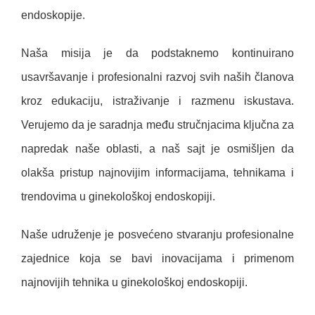
endoskopije.
Naša misija je da podstaknemo kontinuirano
usavršavanje i profesionalni razvoj svih naših članova
kroz edukaciju, istraživanje i razmenu iskustava.
Verujemo da je saradnja među stručnjacima ključna za
napredak naše oblasti, a naš sajt je osmišljen da
olakša pristup najnovijim informacijama, tehnikama i
trendovima u ginekološkoj endoskopiji.
Naše udruženje je posvećeno stvaranju profesionalne
zajednice koja se bavi inovacijama i primenom
najnovijih tehnika u ginekološkoj endoskopiji.