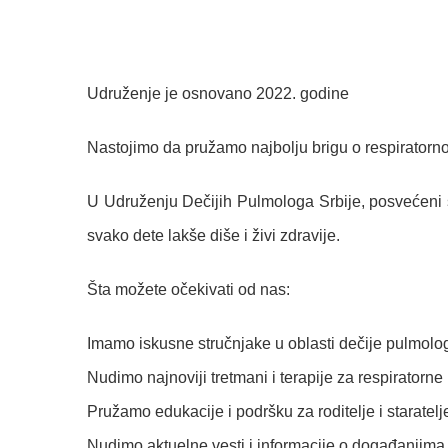
Udruženje je osnovano 2022. godine
Nastojimo da pružamo najbolju brigu o respiratorn
U Udruženju Dečijih Pulmologa Srbije, posvećeni s
svako dete lakše diše i živi zdravije.
Šta možete očekivati od nas:
Imamo iskusne stručnjake u oblasti dečije pulmolog
Nudimo najnoviji tretmani i terapije za respirator
Pružamo edukacije i podršku za roditelje i staratelj
Nudimo aktuelne vesti i informacije o događanjima 