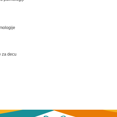
lmologije
e za decu