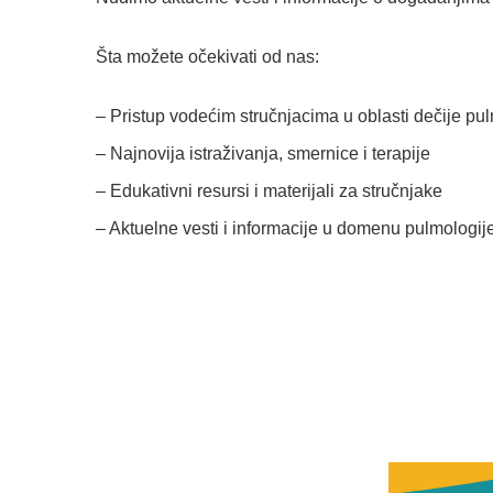
Šta možete očekivati od nas:
– Pristup vodećim stručnjacima u oblasti dečije pu
– Najnovija istraživanja, smernice i terapije
– Edukativni resursi i materijali za stručnjake
– Aktuelne vesti i informacije u domenu pulmologij