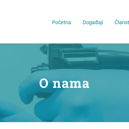
Početna
Događaji
Člans
O nama