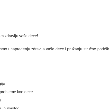
om zdravlju vaše dece!
mo unapređenju zdravlja vaše dece i pružanju stručne podrške 
ije
ne probleme kod dece
e
u pulmologiji