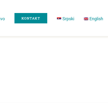
KONTAKT
tvo
Srpski
English
Home
»
Registration